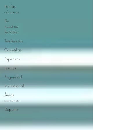
Por las
cámaras
De
nuestros
lectores
Tendencias
Gacetillas
Expensas
basura
Seguridad
Institucional
Áreas
comunes
Deporte