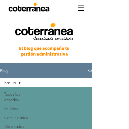
El blog que acompaña tu
gestión administrativa
Blog
basura
Todas las
entradas
Edificios
Comunidades
Destacadas