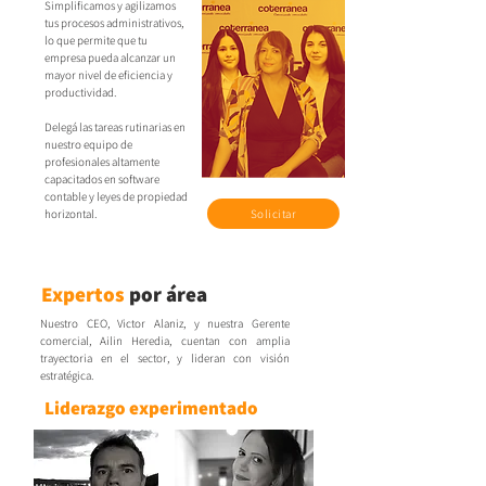
Simplificamos y agilizamos
tus procesos administrativos,
lo que permite que tu
empresa pueda alcanzar un
mayor nivel de eficiencia y
productividad.
Delegá las tareas rutinarias en
nuestro equipo de
profesionales altamente
capacitados en software
contable y leyes de propiedad
horizontal.
Solicitar
Expertos
por área
Nuestro CEO, Victor Alaniz, y nuestra Gerente
comercial, Ailin Heredia, cuentan con amplia
trayectoria en el sector, y lideran con visión
estratégica.
Liderazgo experimentado