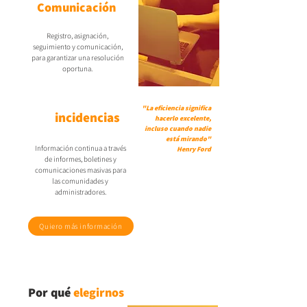
Comunicación
Registro, asignación,
seguimiento y comunicación,
para garantizar una resolución
oportuna.
Trazabilidad
"La eficiencia significa
de
incidencias
hacerlo excelente,
incluso cuando nadie
está mirando"
Información continua a través
Henry Ford
de informes, boletines y
comunicaciones masivas para
las comunidades y
administradores.
Quiero más información
Por qué
elegirnos