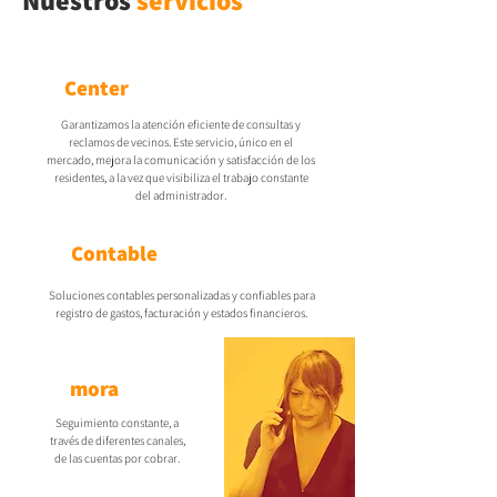
Nuestros
servicios
Contact
Center
Garantizamos la atención eficiente de consultas y
reclamos de vecinos. Este servicio, único en el
mercado, mejora la comunicación y satisfacción de los
residentes, a la vez que visibiliza el trabajo constante
del administrador.
Soporte
Contable
Soluciones contables personalizadas y confiables para
registro de gastos, facturación y estados financieros.
Gestión de
mora
Seguimiento constante, a
través de diferentes canales,
de las cuentas por cobrar.