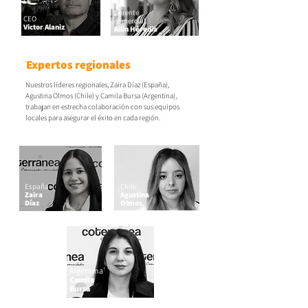
Gerente
CEO
comercial
Victor Alaniz
Ailin Heredia
Expertos regionales
Nuestros líderes regionales, Zaira Díaz (España),
Agustina Olmos (Chile) y Camila Bursa (Argentina),
trabajan en estrecha colaboración con sus equipos
locales para asegurar el éxito en cada región.
España
Chile
Zaira
Agustina
Díaz
Olmos
Argentina
Camila
Bursa