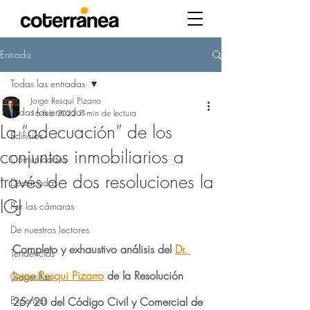
Entrada
Todas las entradas
Jorge Resqui Pizarro
Todas las entradas
16 feb 2022
7 min de lectura
La “adecuación” de los
Edificios
conjuntos inmobiliarios a
Comunidades
través de dos resoluciones la
Destacadas
IGJ
Por las cámaras
De nuestros lectores
Completo y exhaustivo análisis del 
Dr. 
Tendencias
Jorge Resqui Pizarro
 de la Resolución 
Gacetillas
Expensas
25/20 del Código Civil y Comercial de 