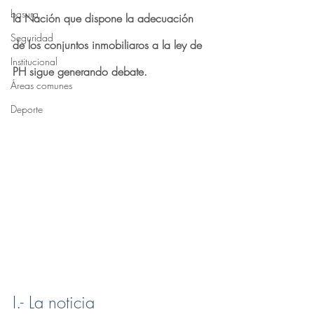
basura
la Nación que dispone la adecuación 
Seguridad
de los conjuntos inmobiliaros a la ley de 
Institucional
PH sigue generando debate.
Áreas comunes
Deporte
I.- La noticia