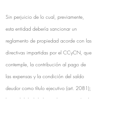
Sin perjuicio de lo cual, previamente, 
esta entidad debería sancionar un 
reglamento de propiedad acorde con las 
directivas impartidas por el CCyCN, que 
contemple, la contribución al pago de 
las expensas y la condición del saldo 
deudor como título ejecutivo (art. 2081); 
la posibilidad de limitar la transmisión de 
las unidades o parcelas que integran el 
emprendimiento (por ejemplo, con el 
derecho de preferencia a favor de otros 