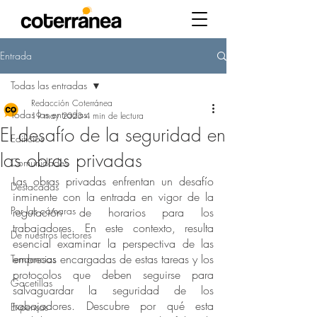
Entrada
Todas las entradas
Redacción Coterránea
Todas las entradas
19 may 2023
4 min de lectura
El desafío de la seguridad en
Edificios
las obras privadas
Comunidades
Las obras privadas enfrentan un desafío 
Destacadas
inminente con la entrada en vigor de la 
Por las cámaras
regulación de horarios para los 
trabajadores. En este contexto, resulta 
De nuestros lectores
esencial examinar la perspectiva de las 
empresas encargadas de estas tareas y los 
Tendencias
protocolos que deben seguirse para 
Gacetillas
salvaguardar la seguridad de los 
trabajadores. Descubre por qué esta 
Expensas