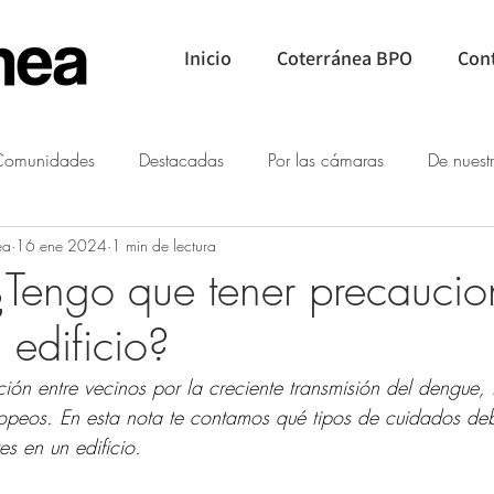
Inicio
Coterránea BPO
Con
Comunidades
Destacadas
Por las cámaras
De nuestr
ea
16 ene 2024
1 min de lectura
Expensas
basura
Seguridad
Institucional
Áreas
Tengo que tener precaucion
 edificio?
ón entre vecinos por la creciente transmisión del dengue, 
peos. En esta nota te contamos qué tipos de cuidados debe
s en un edificio.