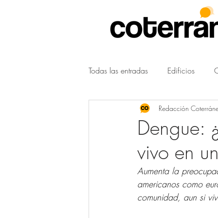
Todas las entradas
Edificios
Redacción Coterrán
Tendencias
Gacetillas
Dengue: ¿
vivo en un
Aumenta la preocupaci
americanos como euro
comunidad, aun si vive