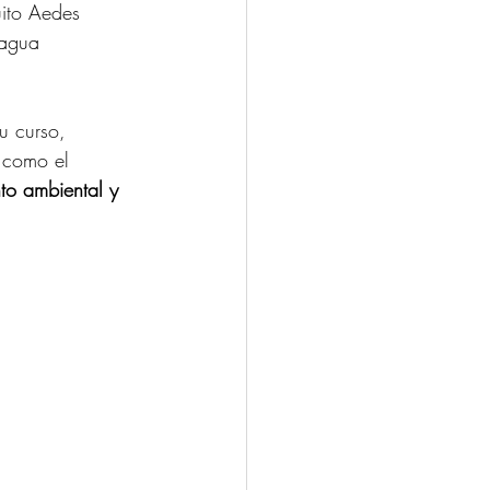
ito Aedes 
 agua 
u curso, 
 como el 
to ambiental y 